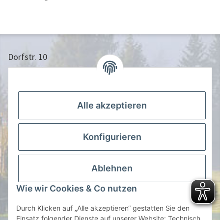
Dorfstr. 10
24613 Aukrug
04873/9010958
info@nistkasten-hasselfeldt.de
Alle akzeptieren
Gesetzliche Informationen
Konfigurieren
Information
Ablehnen
Zahlen Sie Bequem per
Wie wir Cookies & Co nutzen
Durch Klicken auf „Alle akzeptieren“ gestatten Sie den
Einsatz folgender Dienste auf unserer Website: Technisch