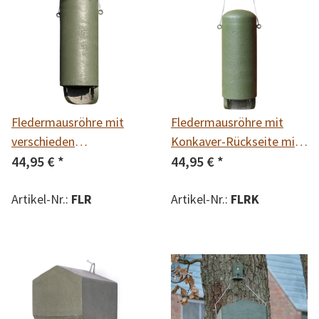
Fledermausröhre mit
Fledermausröhre mit
verschieden
Konkaver-Rückseite mit
Einflugschlitzen erhältlich
44,95 €
*
verschieden
44,95 €
*
in 2 Varianten:
Einflugschlitzen erhältlich
Kleinfledermäuse 14 mm
Artikel-Nr.:
FLR
in 2 Varianten:
Artikel-Nr.:
FLRK
und Spezial 20 mm
Kleinfledermäuse 14 mm
und Spezial 20 mm