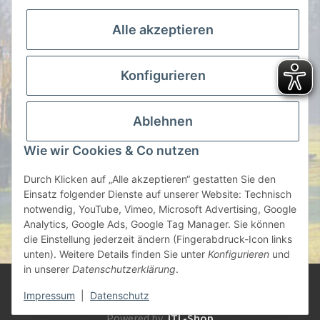
info@nistkasten-hasselfeldt.de
Alle akzeptieren
Gesetzliche Informationen
Konfigurieren
Information
Ablehnen
Zahlen Sie Bequem per
Wie wir Cookies & Co nutzen
Durch Klicken auf „Alle akzeptieren“ gestatten Sie den
Einsatz folgender Dienste auf unserer Website: Technisch
notwendig, YouTube, Vimeo, Microsoft Advertising, Google
oder auf Rechnung | Vorauskasse
Analytics, Google Ads, Google Tag Manager. Sie können
die Einstellung jederzeit ändern (Fingerabdruck-Icon links
* Alle Preise inkl. gesetzlicher USt., zzgl.
Versand
unten). Weitere Details finden Sie unter
Konfigurieren
und
in unserer
Datenschutzerklärung
.
© 2022 Karsten Kock, Hasselfeldt Nisthilfen und
Impressum
|
Datenschutz
Artenschutzprodukte - Hasselfeldt GmbH
Powered by
JTL-Shop