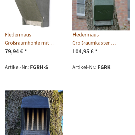
Fledermaus
Fledermaus
Großraumhöhle mit
Großraumkasten
Satteldach
79,94 €
*
universal
104,95 €
*
Artikel-Nr.:
FGRH-S
Artikel-Nr.:
FGRK