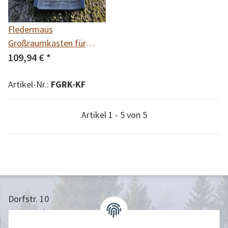
Fledermaus
Großraumkasten für
Kleinfledermäuse
109,94 €
*
Artikel-Nr.:
FGRK-KF
Artikel 1 - 5 von 5
Dorfstr. 10
24613 Aukrug
04873/9010958