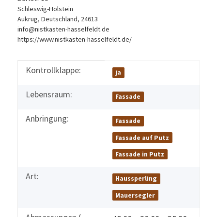
Schleswig-Holstein
Aukrug, Deutschland, 24613
info@nistkasten-hasselfeldt.de
https://www.nistkasten-hasselfeldt.de/
Kontrollklappe:
Produkteigenschaft
Wert
ja
Lebensraum:
Fassade
Anbringung:
Fassade
Fassade auf Putz
Fassade in Putz
Art:
Haussperling
Mauersegler