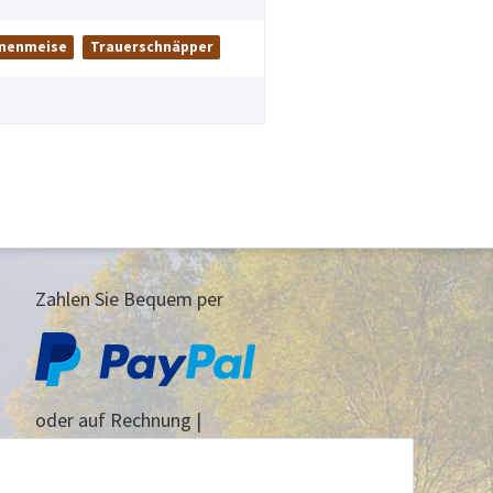
nenmeise
Trauerschnäpper
Zahlen Sie Bequem per
oder auf Rechnung |
Vorauskasse