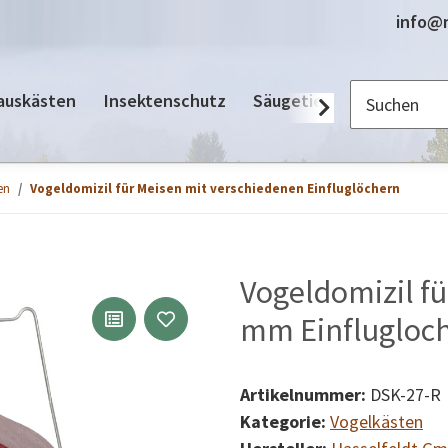
info@n
auskästen
Insektenschutz
Säugetiere
Zubehör / 
en
Vogeldomizil für Meisen mit verschiedenen Einfluglöchern
Vogeldomizil fü
mm Einflugloch
Artikelnummer:
DSK-27-R
Kategorie:
Vogelkästen