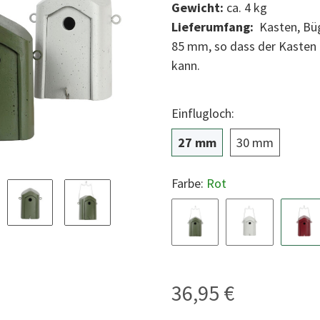
Gewicht:
ca. 4 kg
Lieferumfang:
Kasten, Büg
85 mm, so dass der Kaste
kann.
Einflugloch:
27 mm
30 mm
27 mm
30 mm
Farbe:
Rot
Grün
Weiß
Ro
36,95 €