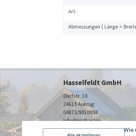
Art:
Abmessungen ( Länge × Breite
Hasselfeldt GmbH
Dorfstr. 10
24613 Aukrug
04873/9010958
info@nistkasten-
hasselfeldt.de
Wie 
Alle akzeptieren