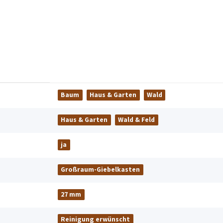
Baum
Haus & Garten
Wald
Haus & Garten
Wald & Feld
ja
Großraum-Giebelkasten
27 mm
Reinigung erwünscht