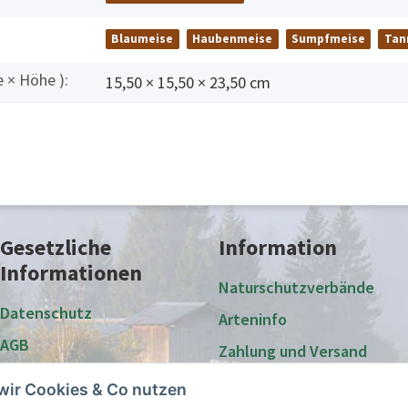
Blaumeise
Haubenmeise
Sumpfmeise
Tan
 × Höhe ):
15,50 × 15,50 × 23,50 cm
Gesetzliche
Information
Informationen
Naturschutzverbände
Datenschutz
Arteninfo
AGB
Zahlung und Versand
Impressum
Großabnehmer und
wir Cookies & Co nutzen
Vereine