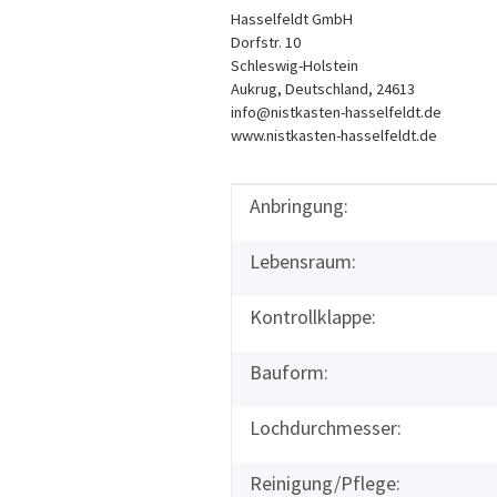
Hasselfeldt GmbH
Dorfstr. 10
Schleswig-Holstein
Aukrug, Deutschland, 24613
info@nistkasten-hasselfeldt.de
www.nistkasten-hasselfeldt.de
Anbringung:
Produkteigenschaft
Wert
Lebensraum:
Kontrollklappe:
Bauform:
Lochdurchmesser:
Reinigung/Pflege: