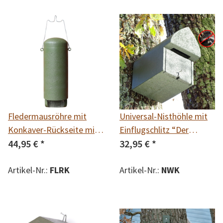
Fledermausröhre mit
Universal-Nisthöhle mit
Konkaver-Rückseite mit
Einflugschlitz “Der
verschieden
44,95 €
*
Neschwitzer“
32,95 €
*
Einflugschlitzen erhältlich
in 2 Varianten:
Artikel-Nr.:
FLRK
Artikel-Nr.:
NWK
Kleinfledermäuse 14 mm
und Spezial 20 mm