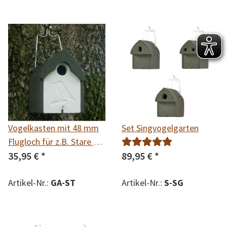
Vogelkasten mit 48 mm
Set Singvogelgarten
Flugloch für z.B. Stare &
Gartenrotschwanz
35,95 €
*
89,95 €
*
Artikel-Nr.:
GA-ST
Artikel-Nr.:
S-SG