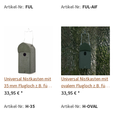
Artikel-Nr.:
FUL
Artikel-Nr.:
FUL-AiF
Universal Nistkasten mit
Universal Nistkasten mit
35 mm Flugloch z.B. für
ovalem Flugloch z.B. für
Kohlmeise, Haussperling,
33,95 €
*
Kohlmeise, Haussperling,
33,95 €
*
Feldsperling,
Feldsperling, Kleiber,
Fledermäuse
Artikel-Nr.:
H-35
Wendehals, Fledermäuse
Artikel-Nr.:
H-OVAL