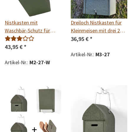
Nistkasten mit
Dreiloch Nistkasten für
Waschbär-Schutz für
Kleinmeisen mit drei 27
Kleinmeisen mit zwei 27
mm Einfluglöchern
36,95 €
*
mm Einfluglöchern für
43,95 €
*
z.B. Blaumeise,
Artikel-Nr.:
M3-27
Sumpfmeise,
Artikel-Nr.:
M2-27-W
Tannenmeise und
Haubenmeise