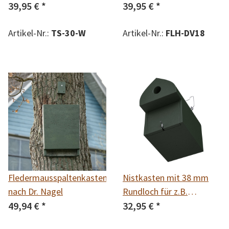
Einflugloch für
39,95 €
*
18mm
39,95 €
*
Trauerschnäpper
Artikel-Nr.:
TS-30-W
Artikel-Nr.:
FLH-DV18
Fledermausspaltenkasten
Nistkasten mit 38 mm
nach Dr. Nagel
Rundloch für z.B.
49,94 €
*
Wendehals, Feld- und
32,95 €
*
Haussperlinge