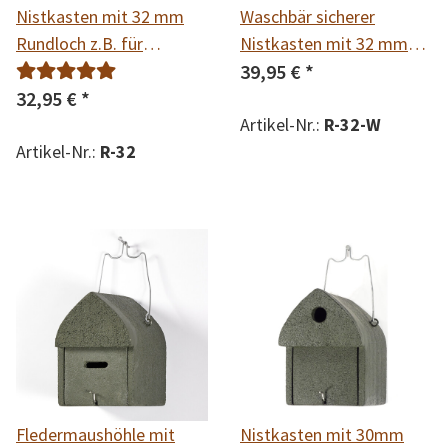
Nistkasten mit 32 mm
Waschbär sicherer
Rundloch z.B. für
Nistkasten mit 32 mm
Kohlmeise, Haussperling
Rundloch z.B. für
39,95 €
*
& Feldsperling
32,95 €
*
Kohlmeise, Haussperling
& Feldsperling
Artikel-Nr.:
R-32-W
Artikel-Nr.:
R-32
Fledermaushöhle mit
Nistkasten mit 30mm