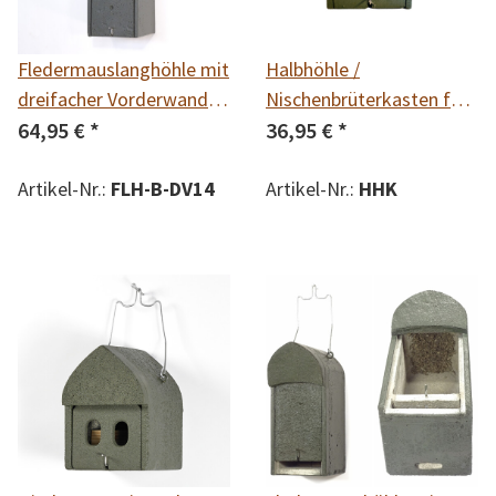
Fledermauslanghöhle mit
Halbhöhle /
dreifacher Vorderwand
Nischenbrüterkasten für
14mm
64,95 €
*
z.B. Hausrotschwanz,
36,95 €
*
Bachstelze, Rotkehlchen,
Artikel-Nr.:
FLH-B-DV14
Zaunkönig und Grauer
Artikel-Nr.:
HHK
Fliegenschnäpper