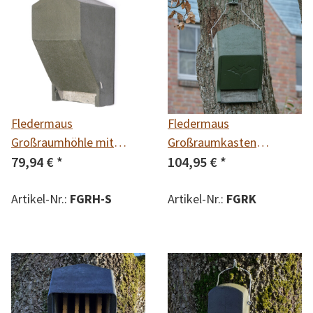
Fledermaus
Fledermaus
Großraumhöhle mit
Großraumkasten
Satteldach
79,94 €
*
universal
104,95 €
*
Artikel-Nr.:
FGRH-S
Artikel-Nr.:
FGRK