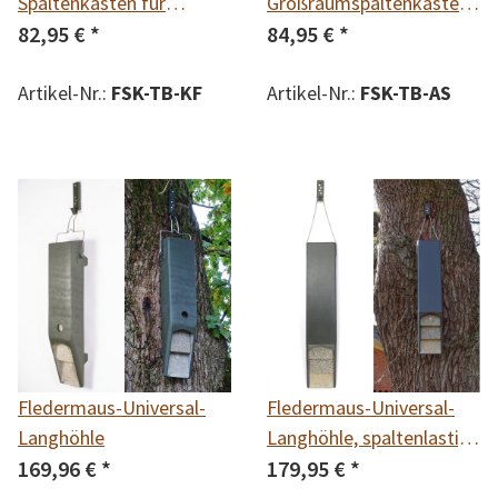
Spaltenkasten für
Großraumspaltenkasten
Kleinfledermäuse
82,95 €
*
für
84,95 €
*
Abendseglerwochenstuben
Artikel-Nr.:
FSK-TB-KF
Artikel-Nr.:
FSK-TB-AS
Fledermaus-Universal-
Fledermaus-Universal-
Langhöhle
Langhöhle, spaltenlastige
169,96 €
*
Ausführung
179,95 €
*