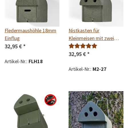
Fledermaushöhle 18mm
Nistkasten für
Einflug
Kleinmeisen mit zwei
32,95 €
*
27mm Einfluglöchern z.B.
für Blaumeise,
32,95 €
*
Artikel-Nr.:
FLH18
Sumpfmeise,
Tannenmeise und
Artikel-Nr.:
M2-27
Haubenmeise