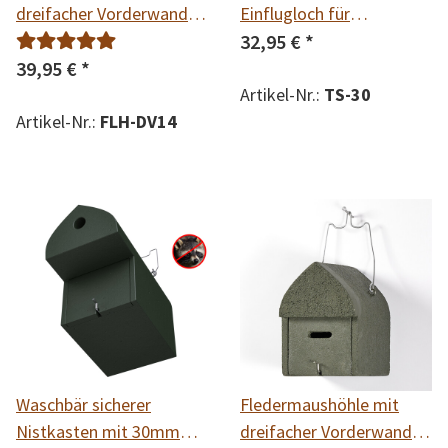
dreifacher Vorderwand
Einflugloch für
14mm
Trauerschnäpper
32,95 €
*
39,95 €
*
Artikel-Nr.:
TS-30
Artikel-Nr.:
FLH-DV14
Waschbär sicherer
Fledermaushöhle mit
Nistkasten mit 30mm
dreifacher Vorderwand