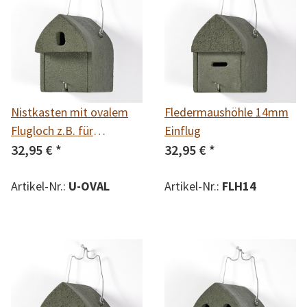
Nistkasten mit ovalem
Fledermaushöhle 14mm
Flugloch z.B. für
Einflug
Kohlmeise,Haussperling,
32,95 €
*
32,95 €
*
Feldsperling, Kleiber,
Wendehals &
Artikel-Nr.:
U-OVAL
Artikel-Nr.:
FLH14
Fledermäuse, wie:
Fransenfledermaus,
Braunes Langohr