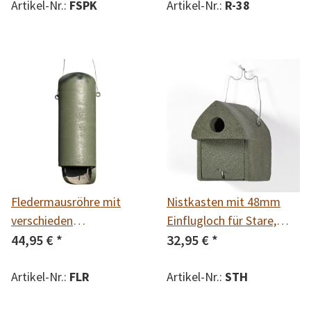
Artikel-Nr.:
FSPK
Artikel-Nr.:
R-38
Fledermausröhre mit
Nistkasten mit 48mm
verschieden
Einflugloch für Stare,
Einflugschlitzen erhältlich
44,95 €
*
Gartenrotschwänze &
32,95 €
*
in 2 Varianten:
Mittelspecht
Kleinfledermäuse 14 mm
Artikel-Nr.:
FLR
Artikel-Nr.:
STH
und Spezial 20 mm