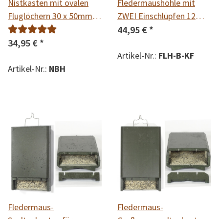
Nistkasten mit ovalen
Fledermaushöhle mit
Fluglöchern 30 x 50mm
ZWEI Einschlüpfen 12
für Nischenbrüter wie z.B.
mm
44,95 €
*
Hausrotschwanz,
34,95 €
*
Bachstelze,
Artikel-Nr.:
FLH-B-KF
Tannenmeise,
Artikel-Nr.:
NBH
Feldsperling,
Haussperling,
Rotkehlchen, Zaunkönig
und Grauer
Fliegenschnäpper
Fledermaus-
Fledermaus-