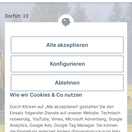
Dorfstr. 10
24613 Aukrug
04873/9010958
info@nistkasten-hasselfeldt.de
Alle akzeptieren
Gesetzliche Informationen
Konfigurieren
Information
Ablehnen
Zahlen Sie Bequem per
Wie wir Cookies & Co nutzen
Durch Klicken auf „Alle akzeptieren“ gestatten Sie den
Einsatz folgender Dienste auf unserer Website: Technisch
notwendig, YouTube, Vimeo, Microsoft Advertising, Google
oder auf Rechnung | Vorauskasse
Analytics, Google Ads, Google Tag Manager. Sie können
die Einstellung jederzeit ändern (Fingerabdruck-Icon links