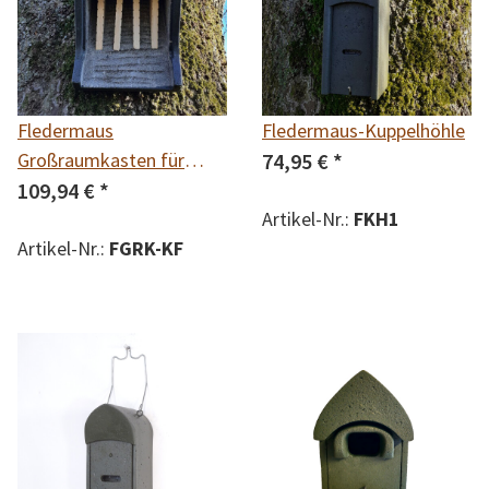
Fledermaus
Fledermaus-Kuppelhöhle
Großraumkasten für
74,95 €
*
Kleinfledermäuse
109,94 €
*
Artikel-Nr.:
FKH1
Artikel-Nr.:
FGRK-KF