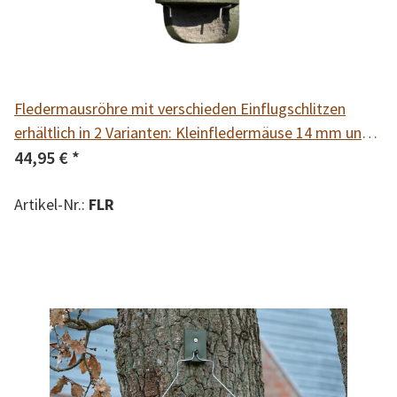
Fledermausröhre mit verschieden Einflugschlitzen
erhältlich in 2 Varianten: Kleinfledermäuse 14 mm und
Spezial 20 mm
44,95 €
*
Artikel-Nr.:
FLR