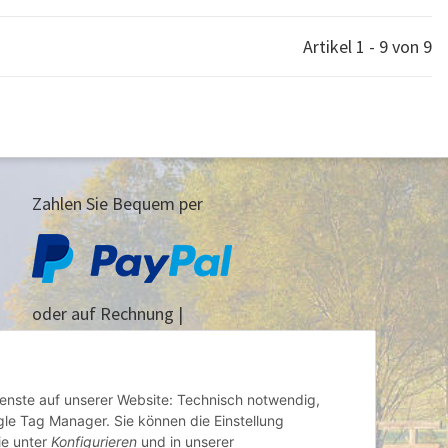
Artikel 1 - 9 von 9
Zahlen Sie Bequem per
oder auf Rechnung |
Vorauskasse
Dienste auf unserer Website: Technisch notwendig,
gle Tag Manager. Sie können die Einstellung
ie unter
Konfigurieren
und in unserer