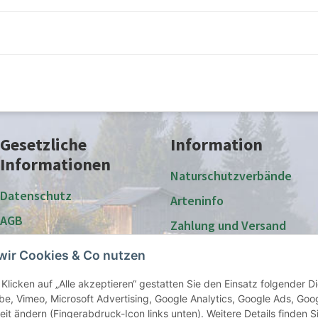
Gesetzliche
Information
Informationen
Naturschutzverbände
Datenschutz
Arteninfo
AGB
Zahlung und Versand
Impressum
Großabnehmer und
wir Cookies & Co nutzen
Vereine
Widerrufsrecht
Klicken auf „Alle akzeptieren“ gestatten Sie den Einsatz folgender 
Sitemap
e, Vimeo, Microsoft Advertising, Google Analytics, Google Ads, Goo
eit ändern (Fingerabdruck-Icon links unten). Weitere Details finden S