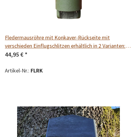
Fledermausröhre mit Konkaver-Rückseite mit
verschieden Einflugschlitzen erhältlich in 2 Varianten:
Kleinfledermäuse 14 mm und Spezial 20 mm
44,95 €
*
Artikel-Nr.:
FLRK