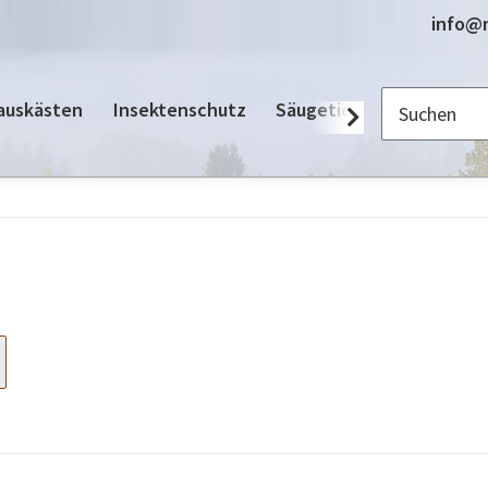
info@n
auskästen
Insektenschutz
Säugetiere
Zubehör / 