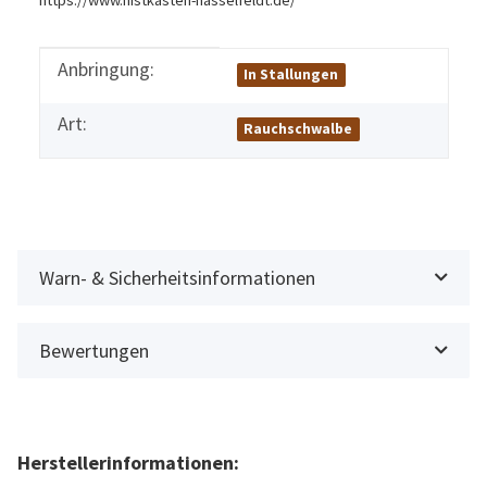
https://www.nistkasten-hasselfeldt.de/
Anbringung:
Produkteigenschaft
Wert
In Stallungen
Art:
Rauchschwalbe
Warn- & Sicherheitsinformationen
Bewertungen
Herstellerinformationen: