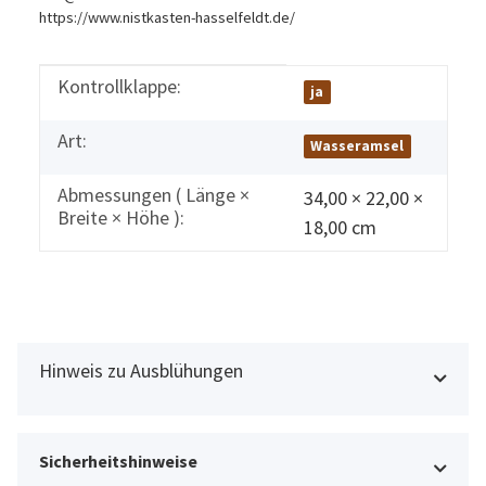
https://www.nistkasten-hasselfeldt.de/
Kontrollklappe:
Produkteigenschaft
Wert
ja
Art:
Wasseramsel
Abmessungen ( Länge ×
34,00 × 22,00 ×
Breite × Höhe ):
18,00 cm
Hinweis zu Ausblühungen
Sicherheitshinweise