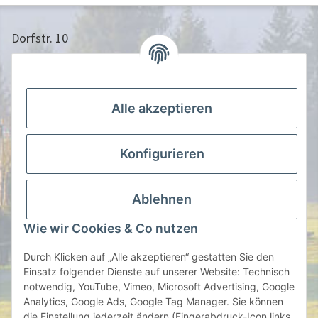
Dorfstr. 10
24613 Aukrug
04873/9010958
info@nistkasten-hasselfeldt.de
Alle akzeptieren
Gesetzliche Informationen
Konfigurieren
Information
Ablehnen
Zahlen Sie Bequem per
Wie wir Cookies & Co nutzen
Durch Klicken auf „Alle akzeptieren“ gestatten Sie den
Einsatz folgender Dienste auf unserer Website: Technisch
notwendig, YouTube, Vimeo, Microsoft Advertising, Google
oder auf Rechnung | Vorauskasse
Analytics, Google Ads, Google Tag Manager. Sie können
die Einstellung jederzeit ändern (Fingerabdruck-Icon links