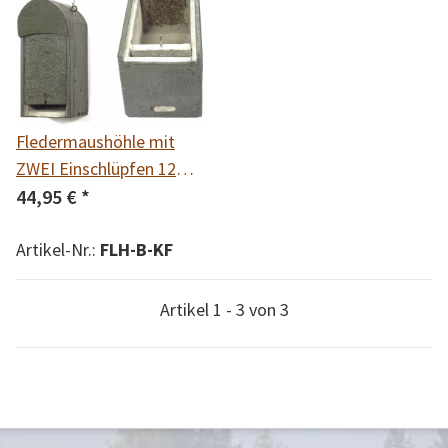
Fledermaushöhle mit
ZWEI Einschlüpfen 12
mm
44,95 €
*
Artikel-Nr.:
FLH-B-KF
Artikel 1 - 3 von 3