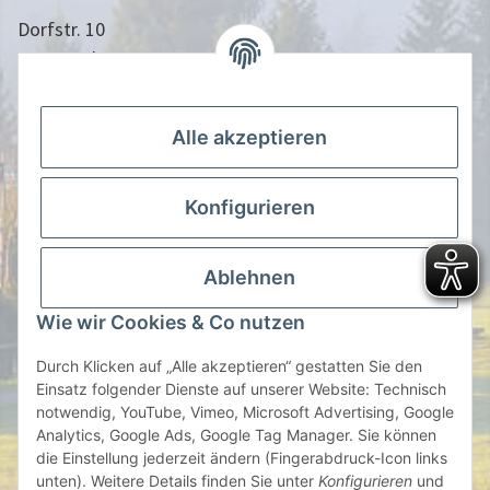
Dorfstr. 10
24613 Aukrug
04873/9010958
info@nistkasten-hasselfeldt.de
Alle akzeptieren
Gesetzliche Informationen
Konfigurieren
Information
Ablehnen
Zahlen Sie Bequem per
Wie wir Cookies & Co nutzen
Durch Klicken auf „Alle akzeptieren“ gestatten Sie den
Einsatz folgender Dienste auf unserer Website: Technisch
notwendig, YouTube, Vimeo, Microsoft Advertising, Google
oder auf Rechnung | Vorauskasse
Analytics, Google Ads, Google Tag Manager. Sie können
die Einstellung jederzeit ändern (Fingerabdruck-Icon links
* Alle Preise inkl. gesetzlicher USt., zzgl.
Versand
unten). Weitere Details finden Sie unter
Konfigurieren
und