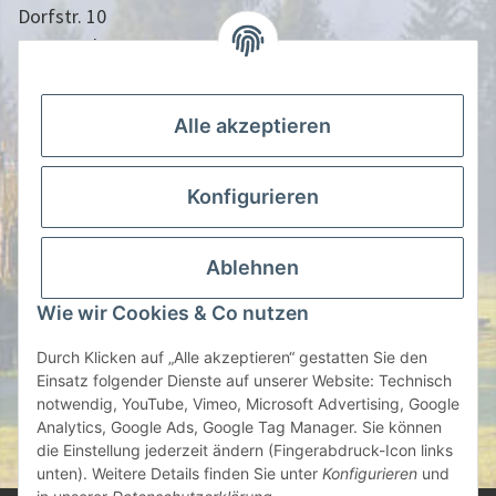
Dorfstr. 10
24613 Aukrug
04873/9010958
info@nistkasten-hasselfeldt.de
Alle akzeptieren
Gesetzliche Informationen
Konfigurieren
Information
Ablehnen
Zahlen Sie Bequem per
Wie wir Cookies & Co nutzen
Durch Klicken auf „Alle akzeptieren“ gestatten Sie den
Einsatz folgender Dienste auf unserer Website: Technisch
notwendig, YouTube, Vimeo, Microsoft Advertising, Google
oder auf Rechnung | Vorauskasse
Analytics, Google Ads, Google Tag Manager. Sie können
die Einstellung jederzeit ändern (Fingerabdruck-Icon links
* Alle Preise inkl. gesetzlicher USt., zzgl.
Versand
unten). Weitere Details finden Sie unter
Konfigurieren
und