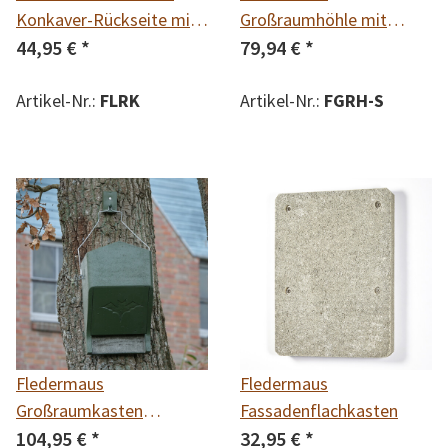
Konkaver-Rückseite mit
Großraumhöhle mit
verschieden
44,95 €
*
Satteldach
79,94 €
*
Einflugschlitzen erhältlich
in 2 Varianten:
Artikel-Nr.:
FLRK
Artikel-Nr.:
FGRH-S
Kleinfledermäuse 14 mm
und Spezial 20 mm
Fledermaus
Fledermaus
Großraumkasten
Fassadenflachkasten
universal
104,95 €
*
32,95 €
*