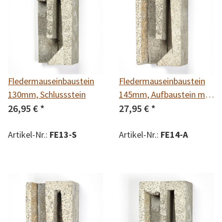
Fledermauseinbaustein
Fledermauseinbaustein
130mm, Schlussstein
145mm, Aufbaustein mit
26,95 €
*
Rückwand
27,95 €
*
Artikel-Nr.:
FE13-S
Artikel-Nr.:
FE14-A