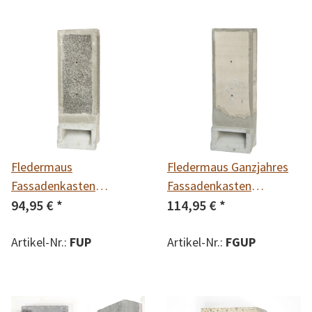
Fledermaus
Fledermaus Ganzjahres
Fassadenkasten
Fassadenkasten
Unterputz mit Blende
94,95 €
*
Unterputz mit Blende
114,95 €
*
Artikel-Nr.:
FUP
Artikel-Nr.:
FGUP