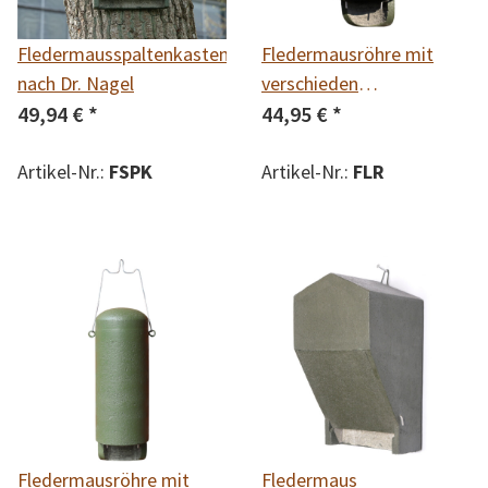
Fledermausspaltenkasten
Fledermausröhre mit
nach Dr. Nagel
verschieden
49,94 €
*
Einflugschlitzen erhältlich
44,95 €
*
in 2 Varianten:
Artikel-Nr.:
FSPK
Kleinfledermäuse 14 mm
Artikel-Nr.:
FLR
und Spezial 20 mm
Fledermausröhre mit
Fledermaus