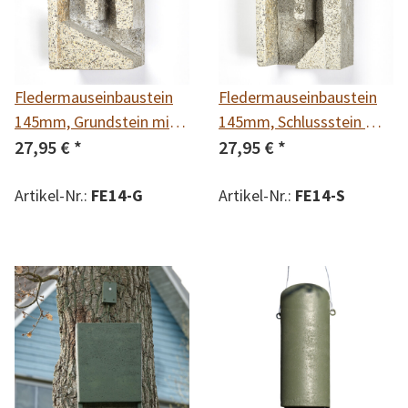
Fledermauseinbaustein
Fledermauseinbaustein
145mm, Grundstein mit
145mm, Schlussstein mit
Rückwand
27,95 €
*
Rückwand
27,95 €
*
Artikel-Nr.:
FE14-G
Artikel-Nr.:
FE14-S